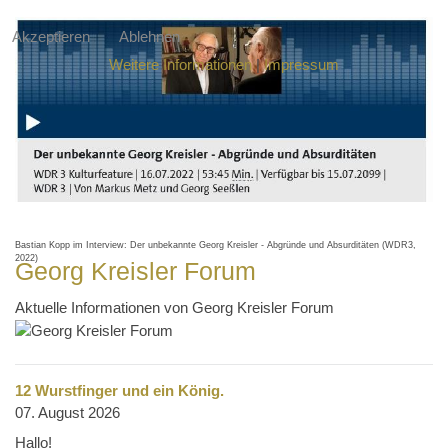
Akzeptieren
Ablehnen
Weitere Informationen
|
Impressum
Bastian Kopp im Interview: Der unbekannte Georg Kreisler - Abgründe und Absurditäten (WDR3,
2022)
Georg Kreisler Forum
Aktuelle Informationen von Georg Kreisler Forum
12 Wurstfinger und ein König.
07. August 2026
Hallo!