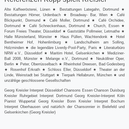
Alte Kaffeerösterei, Lünen ★ Bestattungen Lategahn, Dortmund ★
Bestattungen Hörner, Urdenbach ★ Broadway- Bar, Wien ★ Café
Blickpunkt, Dormund ★ Café Moller, Dortmund ★ Café Orchidee,
Dortmund ★ Café Schneckenhaus, Dortmund ★ Church, Essen ★
Forum Freies Theater, Düsseldorf ★ Gaststätte Pollmeier, Letmathe ★
Halle Münsterland, Münster ★ Haus Püllen, Wachtendonk ★ Hotel
Bentheimer Hof, Hohenlimburg ★ Landschulheim am Solling,
Holzminden ★ die legendäre Liverdy-Pool-Party, Paris ★ Literaturbüro
NRW e.V., Düsseldorf ★ Maritim Hotel, Gelsenkirchen ★ Mediziner-
Ball 2008, Münster ★ Melange e.V., Dortmund ★ Neuköllner Oper,
Berlin ★ Peter, Oberrüsselbach ★ Rheinhotel Dreesen, Bad Godesberg
★ Rosenhof Erkrath ★ Schloss Eller, Düsseldorf ★ Theater an der
Linde, Weinstadt bei Stuttgart ★ Tierpark Hellabrunn, München ★ und
unzählige geschlossene Gesellschaften
Georg Kreisler Interpret Düsseldorf Chansons Essen Chanson Duisburg
Kreisler Ruhrgebiet Interpret Dortmund Georg Kreisler-Interpret Köln
Pianist Wuppertal Georg Kreisler Bonn Kreisler Interpret Bochum
Interpret Oberhausen und natürlich der Chansonnier in Bielefeld und
Gelsenkirchen (Georg Kreisler)