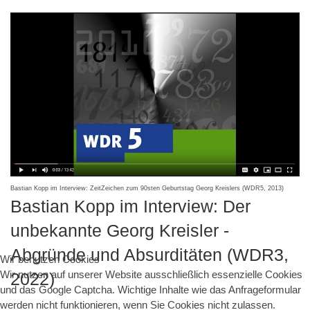
Bastian Kopp im Interview: ZeitZeichen zum 90sten Geburtstag Georg Kreislers (WDR5, 2013)
Bastian Kopp im Interview: Der
unbekannte Georg Kreisler -
Abgründe und Absurditäten (WDR3,
Wir benutzen Cookies
Wir nutzen auf unserer Website ausschließlich essenzielle Cookies
2022)
und das Google Captcha. Wichtige Inhalte wie das Anfrageformular
werden nicht funktionieren, wenn Sie Cookies nicht zulassen.