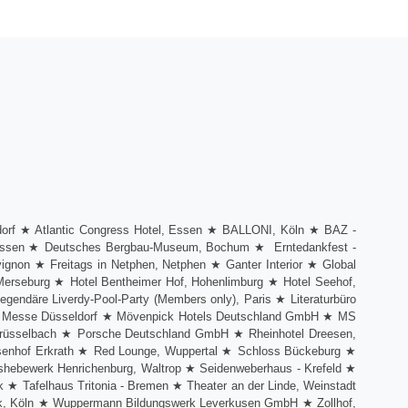
ldorf ★ Atlantic Congress Hotel, Essen ★ BALLONI, Köln ★ BAZ -
, Essen ★ Deutsches Bergbau-Museum, Bochum ★ Erntedankfest -
gnon ★ Freitags in Netphen, Netphen ★ Ganter Interior ★ Global
-Merseburg ★ Hotel Bentheimer Hof, Hohenlimburg ★ Hotel Seehof,
endäre Liverdy-Pool-Party (Members only), Paris ★ Literaturbüro
d ★ Messe Düsseldorf ★ Mövenpick Hotels Deutschland GmbH ★ MS
errüsselbach ★ Porsche Deutschland GmbH ★ Rheinhotel Dreesen,
osenhof Erkrath ★ Red Lounge, Wuppertal ★ Schloss Bückeburg ★
shebewerk Henrichenburg, Waltrop ★ Seidenweberhaus - Krefeld ★
★ Tafelhaus Tritonia - Bremen ★ Theater an der Linde, Weinstadt
k, Köln ★ Wuppermann Bildungswerk Leverkusen GmbH ★ Zollhof,