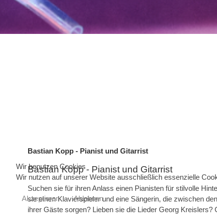
Bastian Kopp - Pianist und Gitarrist
Wir benutzen Cookies
Bastian Kopp - Pianist und Gitarrist
Wir nutzen auf unserer Website ausschließlich essenzielle Cook
Suchen sie für ihren Anlass einen Pianisten für stilvolle 
Akzeptieren
Ablehnen
sie einen Klavierspieler und eine Sängerin, die zwischen de
ihrer Gäste sorgen? Lieben sie die Lieder Georg Kreislers? 