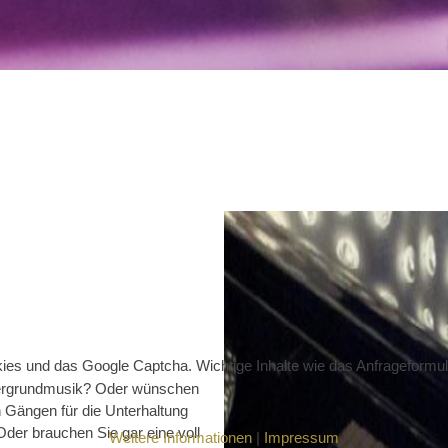
ies und das Google Captcha. Wichtige Inhalte wie das Anfrageformul
Hintergrundmusik? Oder wünschen
n Gängen für die Unterhaltung
Oder brauchen Sie gar eine voll
Weitere Informationen
|
Impressum