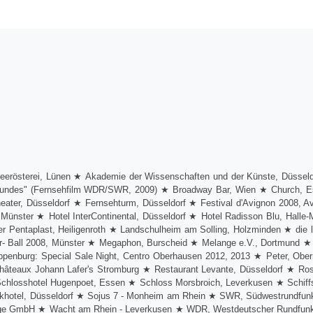
feerösterei, Lünen ★ Akademie der Wissenschaften und der Künste, Düsse
Freundes" (Fernsehfilm WDR/SWR, 2009) ★ Broadway Bar, Wien ★ Church
ter, Düsseldorf ★ Fernsehturm, Düsseldorf ★ Festival d'Avignon 2008, Avi
 Münster ★ Hotel InterContinental, Düsseldorf ★ Hotel Radisson Blu, Halle
entaplast, Heiligenroth ★ Landschulheim am Solling, Holzminden ★ die leg
ner- Ball 2008, Münster ★ Megaphon, Burscheid ★ Melange e.V., Dortmun
ppenburg: Special Sale Night, Centro Oberhausen 2012, 2013 ★ Peter, Ob
hâteaux Johann Lafer's Stromburg ★ Restaurant Levante, Düsseldorf ★ R
hlosshotel Hugenpoet, Essen ★ Schloss Morsbroich, Leverkusen ★ Schiff
rkhotel, Düsseldorf ★ Sojus 7 - Monheim am Rhein ★ SWR, Südwestrundfunk 
lege GmbH ★ Wacht am Rhein - Leverkusen ★ WDR, Westdeutscher Rundfun