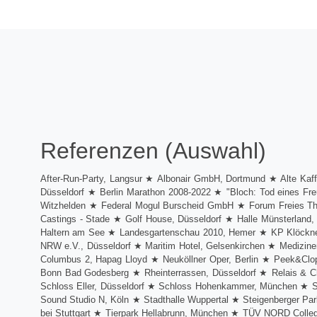
Referenzen (Auswahl)
After-Run-Party, Langsur ★ Albonair GmbH, Dortmund ★ Alte Kaf
Düsseldorf ★ Berlin Marathon 2008-2022 ★ "Bloch: Tod eines 
Witzhelden ★ Federal Mogul Burscheid GmbH ★ Forum Freies Thea
Castings - Stade ★ Golf House, Düsseldorf ★ Halle Münsterland,
Haltern am See ★ Landesgartenschau 2010, Hemer ★ KP Klöckner P
NRW e.V., Düsseldorf ★ Maritim Hotel, Gelsenkirchen ★ Medizi
Columbus 2, Hapag Lloyd ★ Neuköllner Oper, Berlin ★ Peek&Clo
Bonn Bad Godesberg ★ Rheinterrassen, Düsseldorf ★ Relais & C
Schloss Eller, Düsseldorf ★ Schloss Hohenkammer, München ★ Sc
Sound Studio N, Köln ★ Stadthalle Wuppertal ★ Steigenberger Pa
bei Stuttgart ★ Tierpark Hellabrunn, München ★ TÜV NORD Col